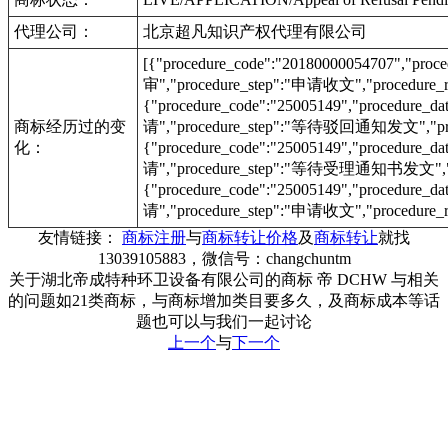
代理公司：
北京超凡知识产权代理有限公司
[{"procedure_code":"20180000054707","pr
审","procedure_step":"申请收文","procedure_r
{"procedure_code":"25005149","procedur
商标经历过的变
请","procedure_step":"等待驳回通知发文","proc
化：
{"procedure_code":"25005149","procedur
请","procedure_step":"等待受理通知书发文","pr
{"procedure_code":"25005149","procedur
请","procedure_step":"申请收文","procedure_r
友情链接：
商标注册
与
商标转让价格
及
商标转让
就找
13039105883，微信号：changchuntm
关于湖北帝成特种环卫设备有限公司的商标 帝 DCHW 与相关
的问题如21类商标，与商标增加类目要多久，及商标成本等话
题也可以与我们一起讨论
上一个
与
下一个