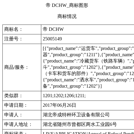
帝 DCHW_商标图形
商标情况
商标名：
帝 DCHW
注册号：
25005149
[{"product_name":"运货车","product_grou
器","product_group":"1211"},{"product_
{"product_name":"冷藏货车（铁路车辆）","produ
商品/服务：
斗","product_group":"1202"},{"product_na
（卡车和货车的部件）","product_group":"1202"}
{"product_name":"洒水车","product_group"
备","product_group":"1202"}]
类似群：
1201;1202;1206;1211;
申请日期：
2017年06月26日
申请人：
湖北帝成特种环卫设备有限公司
申请人地址：
湖北省随州市曾都区两水工业园6号
商标状态：
LIVE/APPLICATION/Appeal of Refusal P