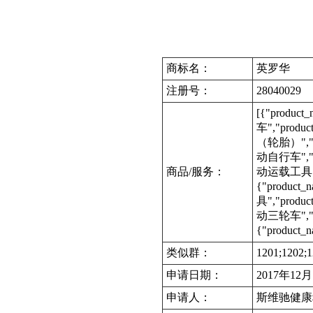
商标名：
英罗华
注册号：
28040029
[{"produc
车","produc
（轮胎）","pro
动自行车","pro
商品/服务：
动运载工具","p
{"product
具","produc
动三轮车","pro
{"product_
类似群：
1201;1202;1
申请日期：
2017年12
申请人：
斯维驰健康