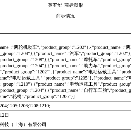
英罗华_商标图形
商标情况
t_name":"两轮机动车","product_group":"1202"},{"product_name"
t_group":"1204"},{"product_name":"汽车","product_group":"120
duct_group":"1208"},{"product_name":"摩托车","product_group"
duct_group":"1204"},{"product_name":"助力车","product_group"
roduct_group":"1202"},{"product_name":"电动运载工具","product
_name":"电动运载工具","product_group":"1205"},{"product_nam
t_group":"1210"},{"product_name":"电动运载工具","product_group"
duct_group":"1204"},{"product_name":"自行车车胎","product_gr
name":"轮椅","product_group":"1206"}]
204;1205;1206;1208;1210;
月12日
科技（上海）有限公司