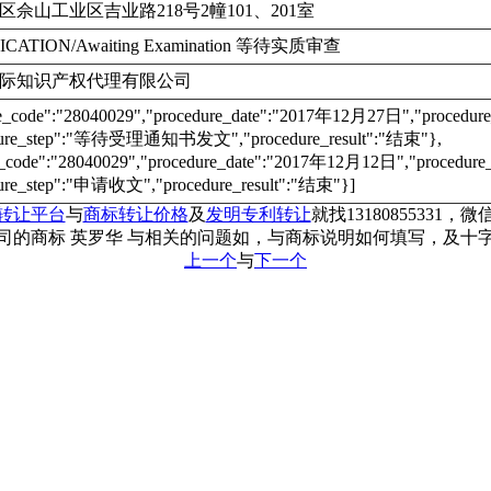
佘山工业区吉业路218号2幢101、201室
ICATION/Awaiting Examination 等待实质审查
际知识产权代理有限公司
re_code":"28040029","procedure_date":"2017年12月27日","proc
dure_step":"等待受理通知书发文","procedure_result":"结束"},
e_code":"28040029","procedure_date":"2017年12月12日","proce
ure_step":"申请收文","procedure_result":"结束"}]
转让平台
与
商标转让价格
及
发明专利转让
就找13180855331，微信
司的商标 英罗华 与相关的问题如，与商标说明如何填写，及十
上一个
与
下一个