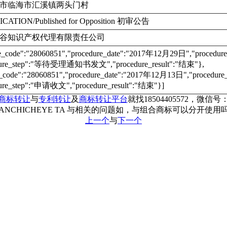
市临海市汇溪镇两头门村
ICATION/Published for Opposition 初审公告
谷知识产权代理有限责任公司
re_code":"28060851","procedure_date":"2017年12月29日","proc
dure_step":"等待受理通知书发文","procedure_result":"结束"},
e_code":"28060851","procedure_date":"2017年12月13日","proce
ure_step":"申请收文","procedure_result":"结束"}]
商标转让
与
专利转让
及
商标转让平台
就找18504405572，微信号：c
ANCHICHEYE TA 与相关的问题如，与组合商标可以分开
上一个
与
下一个