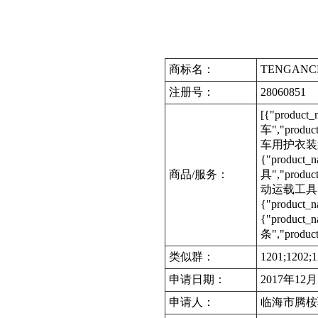
商标名：
TENGANC
注册号：
28060851
[{"produc
车","produc
车用护衣装置","
{"product
商品/服务：
具","produc
动运载工具","p
{"product_
{"product
条","product
类似群：
1201;1202;1
申请日期：
2017年12
申请人：
临海市腾桉