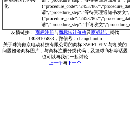
商标经历过的变
请","procedure_step":"等待驳回通知发文","proc
化：
{"procedure_code":"24537867","procedur
请","procedure_step":"等待受理通知书发文","pr
{"procedure_code":"24537867","procedur
请","procedure_step":"申请收文","procedure_r
友情链接：
商标注册
与
商标转让价格
及
商标转让
就找
13039105883，微信号：changchuntm
关于珠海傲京电动科技有限公司的商标 SWIFT FPV 与相关的
问题如老商标图片，与商标注册分类代码，及篮球商标等话题
也可以与我们一起讨论
上一个
与
下一个