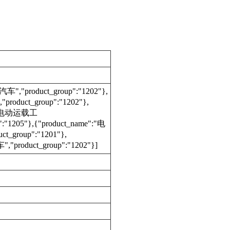
车","product_group":"1202"},
product_group":"1202"},
e":"电动运载工
:"1205"},{"product_name":"电
_group":"1201"},
,"product_group":"1202"}]