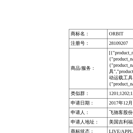
商标名：
ORBIT
注册号：
28109207
[{"product
{"product_
{"product
商品/服务：
具","produc
动运载工具","p
{"product_
类似群：
1201;1202;1
申请日期：
2017年12
申请人：
飞驰客股份
申请人地址：
美国吉利福
商标状态：
LIVE/APPL