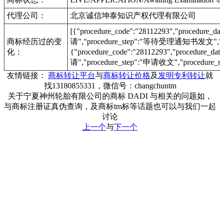
代理公司：
北京诚信坤泰知识产权代理有限公司
[{"procedure_code":"28112293","procedu
商标经历过的变
请","procedure_step":"等待受理通知书发文","pr
化：
{"procedure_code":"28112293","procedur
请","procedure_step":"申请收文","procedure_r
友情链接：
商标转让平台
与
商标转让价格
及
发明专利转让
就
找13180855331，微信号：changchuntm
关于宁夏神州轮胎有限公司的商标 DADI 与相关的问题如，
与商标注册证真伪查询，及商标tm标等话题也可以与我们一起
讨论
上一个
与
下一个