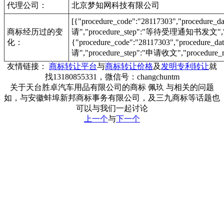
代理公司：
北京梦知网科技有限公司
[{"procedure_code":"28117303","procedu
商标经历过的变
请","procedure_step":"等待受理通知书发文","pr
化：
{"procedure_code":"28117303","procedur
请","procedure_step":"申请收文","procedure_r
友情链接：
商标转让平台
与
商标转让价格
及
发明专利转让
就
找13180855331，微信号：changchuntm
关于天台胜卓汽车用品有限公司的商标 佩玖 与相关的问题
如，与安徽蚌埠新邦商标事务有限公司，及三九商标等话题也
可以与我们一起讨论
上一个
与
下一个