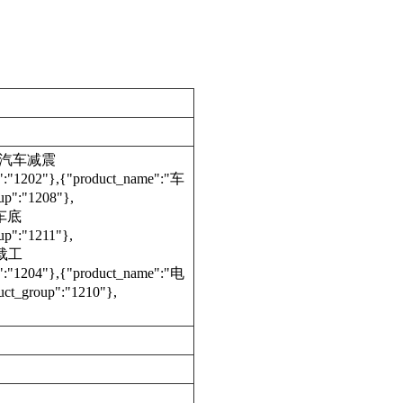
e":"汽车减震
:"1202"},{"product_name":"车
p":"1208"},
汽车底
p":"1211"},
动运载工
:"1204"},{"product_name":"电
_group":"1210"},