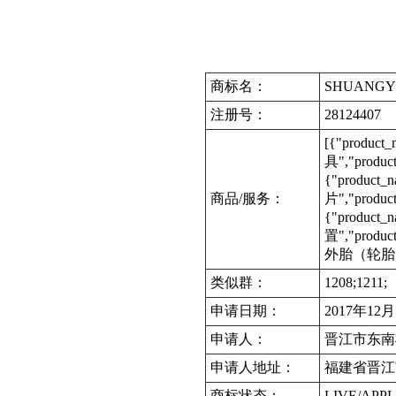
商标名：
SHUANGY
注册号：
28124407
[{"produc
具","produc
{"product
商品/服务：
片","produc
{"produc
置","produc
外胎（轮胎）","
类似群：
1208;1211;
申请日期：
2017年12
申请人：
晋江市东南
申请人地址：
福建省晋江
商标状态：
LIVE/APPL