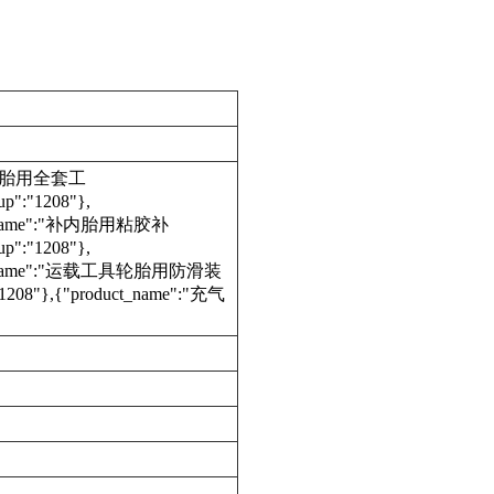
":"补内胎用全套工
p":"1208"},
uct_name":"补内胎用粘胶补
p":"1208"},
duct_name":"运载工具轮胎用防滑装
"1208"},{"product_name":"充气