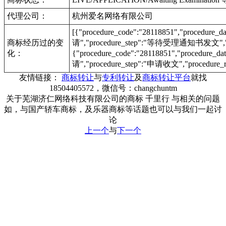
代理公司：
杭州爱名网络有限公司
[{"procedure_code":"28118851","procedu
商标经历过的变
请","procedure_step":"等待受理通知书发文","pr
化：
{"procedure_code":"28118851","procedur
请","procedure_step":"申请收文","procedure_r
友情链接：
商标转让
与
专利转让
及
商标转让平台
就找
18504405572，微信号：changchuntm
关于芜湖济仁网络科技有限公司的商标 千里行 与相关的问题
如，与国产轿车商标，及乐器商标等话题也可以与我们一起讨
论
上一个
与
下一个