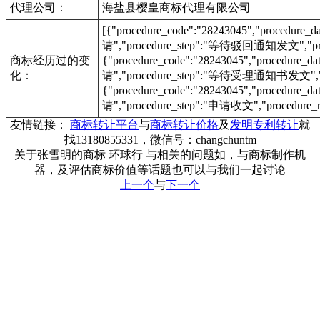
代理公司：
海盐县樱皇商标代理有限公司
[{"procedure_code":"28243045","procedu
请","procedure_step":"等待驳回通知发文","proc
商标经历过的变
{"procedure_code":"28243045","procedur
化：
请","procedure_step":"等待受理通知书发文","pr
{"procedure_code":"28243045","procedur
请","procedure_step":"申请收文","procedure_r
友情链接：
商标转让平台
与
商标转让价格
及
发明专利转让
就
找13180855331，微信号：changchuntm
关于张雪明的商标 环球行 与相关的问题如，与商标制作机
器，及评估商标价值等话题也可以与我们一起讨论
上一个
与
下一个