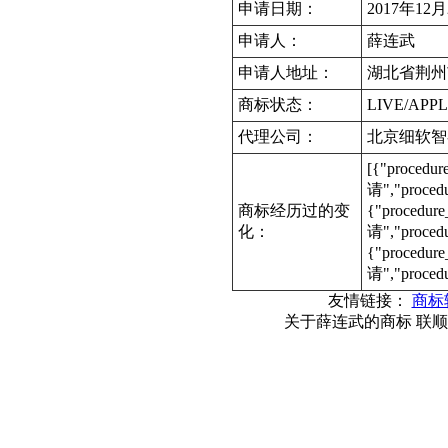
申请日期：
2017年12
申请人：
薛连武
申请人地址：
湖北省荆州
商标状态：
LIVE/APPL
代理公司：
北京细软智
[{"procedu
请","proce
商标经历过的变
{"procedur
化：
请","proce
{"procedur
请","proced
友情链接：
商标
关于薛连武的商标 联