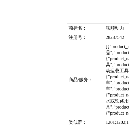
商标名：
联顺动力
注册号：
28237542
[{"produc
品","produ
{"product
具","produc
动运载工具","p
{"product
商品/服务：
车","produc
车","produ
{"produc
水或铁路用机动
具","produ
{"product_
类似群：
1201;1202;1