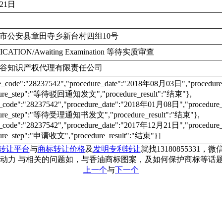
月21日
市公安县章田寺乡新台村四组10号
ICATION/Awaiting Examination 等待实质审查
谷知识产权代理有限责任公司
re_code":"28237542","procedure_date":"2018年08月03日","proc
dure_step":"等待驳回通知发文","procedure_result":"结束"},
e_code":"28237542","procedure_date":"2018年01月08日","proce
dure_step":"等待受理通知书发文","procedure_result":"结束"},
e_code":"28237542","procedure_date":"2017年12月21日","proce
ure_step":"申请收文","procedure_result":"结束"}]
转让平台
与
商标转让价格
及
发明专利转让
就找13180855331，微信
顺动力 与相关的问题如，与香油商标图案，及如何保护商标等话
上一个
与
下一个