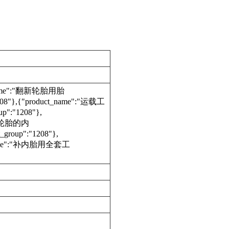
t_name":"翻新轮胎用胎
1208"},{"product_name":"运载工
p":"1208"},
"充气轮胎的内
group":"1208"},
t_name":"补内胎用全套工