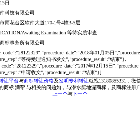
月15日
件科技有限公司
雨花台区软件大道170-1号4幢3-5层
ICATION/Awaiting Examination 等待实质审查
商标事务所有限公司
re_code":"28122329","procedure_date":"2018年01月05日","proc
dure_step":"等待受理通知书发文","procedure_result":"结束"},
e_code":"28122329","procedure_date":"2017年12月15日","proce
ure_step":"申请收文","procedure_result":"结束"}]
转让平台
与
商标转让价格
及
发明专利转让
就找13180855331，微信
的商标 满帮 与相关的问题如，与潜水艇地漏商标，及商标注册
上一个
与
下一个