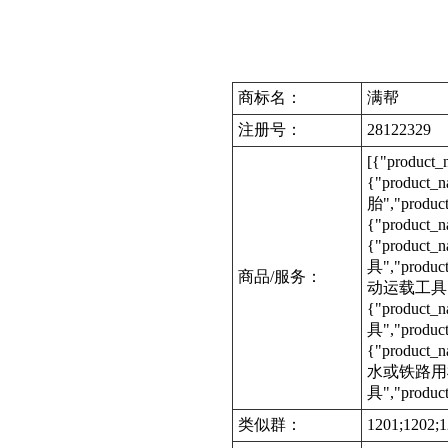
商标名：
满帮
注册号：
28122329
[{"product
{"product
胎","produc
{"product_
{"product
具","produc
商品/服务：
动运载工具","p
{"product
具","produ
{"produc
水或铁路用机动
具","product
类似群：
1201;1202;1