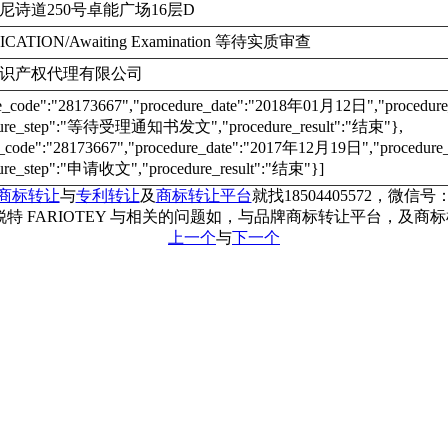
尼诗道250号卓能广场16层D
ICATION/Awaiting Examination 等待实质审查
识产权代理有限公司
re_code":"28173667","procedure_date":"2018年01月12日","proc
dure_step":"等待受理通知书发文","procedure_result":"结束"},
e_code":"28173667","procedure_date":"2017年12月19日","proce
ure_step":"申请收文","procedure_result":"结束"}]
商标转让
与
专利转让
及
商标转让平台
就找18504405572，微信号：c
特 FARIOTEY 与相关的问题如，与品牌商标转让平台，及
上一个
与
下一个