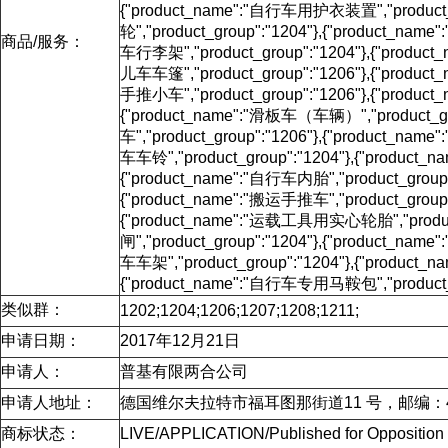
{"product_name":"自行车用护衣装置","product_g
轮","product_group":"1204"},{"product_nam
商品/服务：
车行李架","product_group":"1204"},{"product_
儿车车篷","product_group":"1206"},{"product_
手推小车","product_group":"1206"},{"product
{"product_name":"滑板车（车辆）","product_gr
车","product_group":"1206"},{"product_nam
车车铃","product_group":"1204"},{"product_n
{"product_name":"自行车内胎","product_group":
{"product_name":"搬运手推车","product_group":"
{"product_name":"运载工具用实心轮胎","product
闸","product_group":"1204"},{"product_nam
车车架","product_group":"1204"},{"product_n
{"product_name":"自行车专用马鞍包","product_g
类似群：
1202;1204;1206;1207;1208;1211;
申请日期：
2017年12月21日
申请人：
普基有限两合公司
申请人地址：
德国维尔夫拉特市福耳图那街道11 号，邮编：4
商标状态：
LIVE/APPLICATION/Published for Opposit