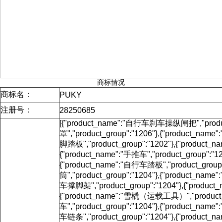
商标情况
商标名：
PUKY
注册号：
28250685
[{"product_name":"自行车刹车操纵闸把","product
罩","product_group":"1206"},{"product_nam
脚踏板","product_group":"1202"},{"product_
{"product_name":"手推车","product_group":"1
{"product_name":"自行车踏板","product_group
筒","product_group":"1204"},{"product_nam
车撑脚架","product_group":"1204"},{"produ
{"product_name":"雪橇（运载工具）","product_g
车","product_group":"1204"},{"product_nam
车链条","product_group":"1204"},{"product_n