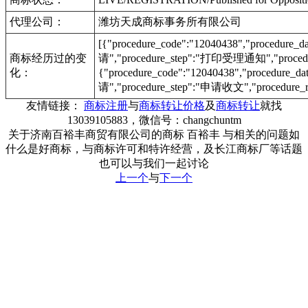
代理公司：
潍坊天成商标事务所有限公司
[{"procedure_code":"12040438","procedu
商标经历过的变
请","procedure_step":"打印受理通知","procedu
化：
{"procedure_code":"12040438","procedur
请","procedure_step":"申请收文","procedure_r
友情链接：
商标注册
与
商标转让价格
及
商标转让
就找
13039105883，微信号：changchuntm
关于济南百裕丰商贸有限公司的商标 百裕丰 与相关的问题如
什么是好商标，与商标许可和特许经营，及长江商标厂等话题
也可以与我们一起讨论
上一个
与
下一个