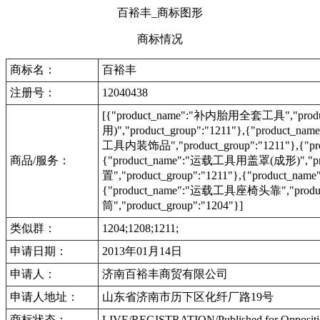
百裕丰_商标图形
商标情况
商标名：
百裕丰
注册号：
12040438
[{"product_name":"补内胎用全套工具","produ
用)","product_group":"1211"},{"product_n
工具内装饰品","product_group":"1211"},{"p
商品/服务：
{"product_name":"运载工具用盖罩(成形)","pro
置","product_group":"1211"},{"product_n
{"product_name":"运载工具座椅头靠","produ
筒","product_group":"1204"}]
类似群：
1204;1208;1211;
申请日期：
2013年01月14日
申请人：
济南百裕丰商贸有限公司
申请人地址：
山东省济南市历下区化纤厂路19号
商标状态：
LIVE/REGISTRATION/Published for Oppo