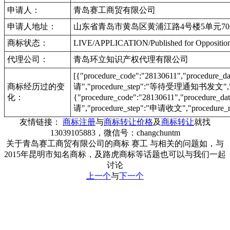
申请人：
青岛赛工商贸有限公司
申请人地址：
山东省青岛市黄岛区黄浦江路4号楼5单元70
商标状态：
LIVE/APPLICATION/Published for Opposi
代理公司：
青岛环立知识产权代理有限公司
[{"procedure_code":"28130611","procedu
商标经历过的变
请","procedure_step":"等待受理通知书发文","pr
化：
{"procedure_code":"28130611","procedur
请","procedure_step":"申请收文","procedure_r
友情链接：
商标注册
与
商标转让价格
及
商标转让
就找
13039105883，微信号：changchuntm
关于青岛赛工商贸有限公司的商标 赛工 与相关的问题如，与
2015年昆明市知名商标，及路虎商标等话题也可以与我们一起
讨论
上一个
与
下一个