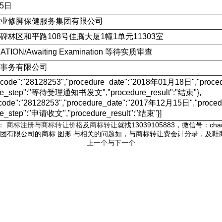
15日
业修脚保健服务集团有限公司
碑林区和平路108号佳腾大厦1幢1单元11303室
CATION/Awaiting Examination 等待实质审查
事务有限公司
e_code":"28128253","procedure_date":"2018年01月18日","p
ure_step":"等待受理通知书发文","procedure_result":"结束"},
_code":"28128253","procedure_date":"2017年12月15日","pr
re_step":"申请收文","procedure_result":"结束"}]
：
商标注册
与
商标转让价格
及
商标转让
就找13039105883，微信号：chan
团有限公司的商标 图形 与相关的问题如，与商标转让费会计分录，及鞋
上一个
与
下一个