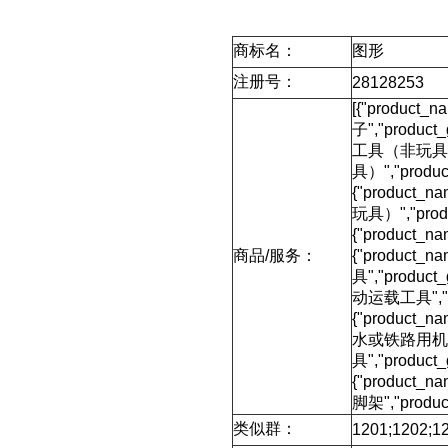
商标名：
图形
注册号：
28128253
[{"product_
子","product
工具（非玩具）",
具）","produc
{"product_
玩具）","produ
{"product_n
商品/服务：
{"product_
具","product
动运载工具","pro
{"product_
水或铁路用机动运载
具","produc
{"product_
脚架","product
类似群：
1201;1202;12