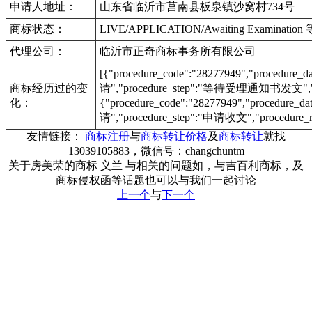
申请人地址：
山东省临沂市莒南县板泉镇沙窝村734号
商标状态：
LIVE/APPLICATION/Awaiting Examinat
代理公司：
临沂市正奇商标事务所有限公司
[{"procedure_code":"28277949","procedu
商标经历过的变
请","procedure_step":"等待受理通知书发文","pr
化：
{"procedure_code":"28277949","procedur
请","procedure_step":"申请收文","procedure_r
友情链接：
商标注册
与
商标转让价格
及
商标转让
就找
13039105883，微信号：changchuntm
关于房美荣的商标 义兰 与相关的问题如，与吉百利商标，及
商标侵权函等话题也可以与我们一起讨论
上一个
与
下一个