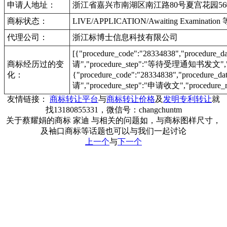
申请人地址：
浙江省嘉兴市南湖区南江路80号夏宫花园56幢
商标状态：
LIVE/APPLICATION/Awaiting Examinat
代理公司：
浙江标博士信息科技有限公司
[{"procedure_code":"28334838","procedu
商标经历过的变
请","procedure_step":"等待受理通知书发文","pr
化：
{"procedure_code":"28334838","procedur
请","procedure_step":"申请收文","procedure_r
友情链接：
商标转让平台
与
商标转让价格
及
发明专利转让
就
找13180855331，微信号：changchuntm
关于蔡耀娟的商标 家迪 与相关的问题如，与商标图样尺寸，
及袖口商标等话题也可以与我们一起讨论
上一个
与
下一个