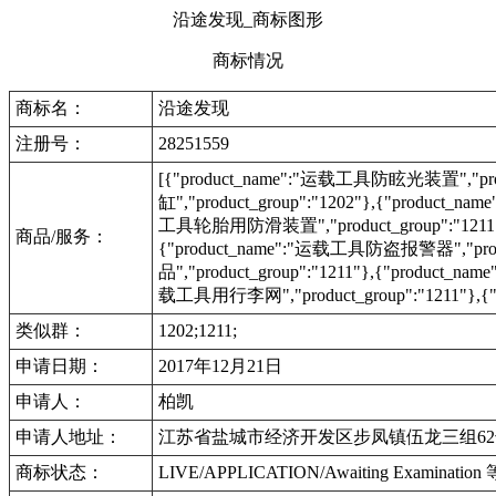
沿途发现_商标图形
商标情况
商标名：
沿途发现
注册号：
28251559
[{"product_name":"运载工具防眩光装置","prod
缸","product_group":"1202"},{"product_na
工具轮胎用防滑装置","product_group":"1211"},
商品/服务：
{"product_name":"运载工具防盗报警器","produ
品","product_group":"1211"},{"product_na
载工具用行李网","product_group":"1211"},{"
类似群：
1202;1211;
申请日期：
2017年12月21日
申请人：
柏凯
申请人地址：
江苏省盐城市经济开发区步凤镇伍龙三组62
商标状态：
LIVE/APPLICATION/Awaiting Examinat