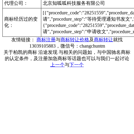
代理公司：
北京知呱呱科技服务有限公司
[{"procedure_code":"28251559","procedu
商标经历过的变
请","procedure_step":"等待受理通知书发文","pr
化：
{"procedure_code":"28251559","procedur
请","procedure_step":"申请收文","procedure_r
友情链接：
商标注册
与
商标转让价格
及
商标转让
就找
13039105883，微信号：changchuntm
关于柏凯的商标 沿途发现 与相关的问题如，与中国驰名商标
的认定条件，及注册加急商标等话题也可以与我们一起讨论
上一个
与
下一个