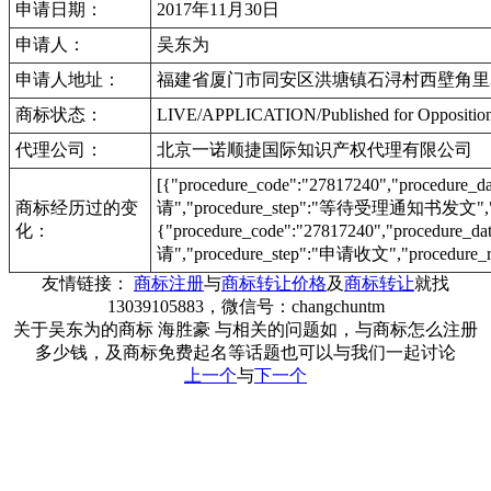
申请日期：
2017年11月30日
申请人：
吴东为
申请人地址：
福建省厦门市同安区洪塘镇石浔村西壁角里
商标状态：
LIVE/APPLICATION/Published for Opposi
代理公司：
北京一诺顺捷国际知识产权代理有限公司
[{"procedure_code":"27817240","procedu
商标经历过的变
请","procedure_step":"等待受理通知书发文","pr
化：
{"procedure_code":"27817240","procedur
请","procedure_step":"申请收文","procedure_r
友情链接：
商标注册
与
商标转让价格
及
商标转让
就找
13039105883，微信号：changchuntm
关于吴东为的商标 海胜豪 与相关的问题如，与商标怎么注册
多少钱，及商标免费起名等话题也可以与我们一起讨论
上一个
与
下一个