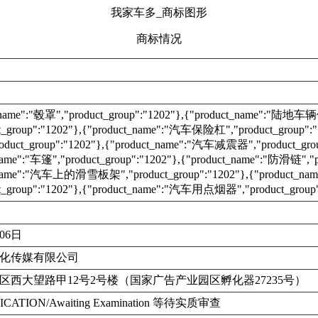
我家车多_商标图形
商标情况
t_name":"毂罩","product_group":"1202"},{"product_name":"陆地
t_group":"1202"},{"product_name":"汽车保险杠","product_group":
uct_group":"1202"},{"product_name":"汽车减震器","product_grou
name":"车篷","product_group":"1202"},{"product_name":"防滑链","pr
_name":"汽车上的滑雪板架","product_group":"1202"},{"product_na
t_group":"1202"},{"product_name":"汽车用点烟器","product_group"
月06日
化传媒有限公司
区西大望路甲12号2号楼（国家广告产业园区孵化器27235号）
ICATION/Awaiting Examination 等待实质审查