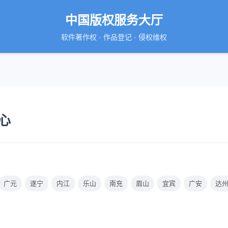
中国版权服务大厅
软件著作权 · 作品登记 · 侵权维权
心
广元
遂宁
内江
乐山
南充
眉山
宜宾
广安
达