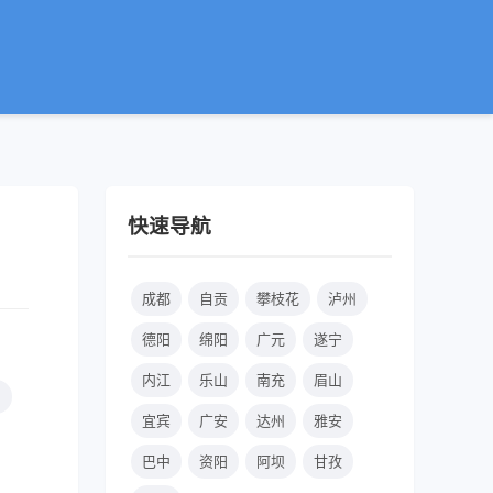
快速导航
成都
自贡
攀枝花
泸州
德阳
绵阳
广元
遂宁
内江
乐山
南充
眉山
州
宜宾
广安
达州
雅安
巴中
资阳
阿坝
甘孜