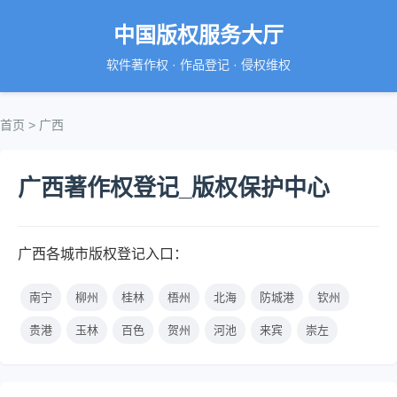
中国版权服务大厅
软件著作权 · 作品登记 · 侵权维权
首页
> 广西
广西著作权登记_版权保护中心
广西各城市版权登记入口：
南宁
柳州
桂林
梧州
北海
防城港
钦州
贵港
玉林
百色
贺州
河池
来宾
崇左