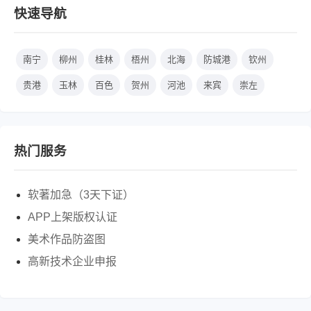
快速导航
南宁
柳州
桂林
梧州
北海
防城港
钦州
贵港
玉林
百色
贺州
河池
来宾
崇左
热门服务
软著加急（3天下证）
APP上架版权认证
美术作品防盗图
高新技术企业申报